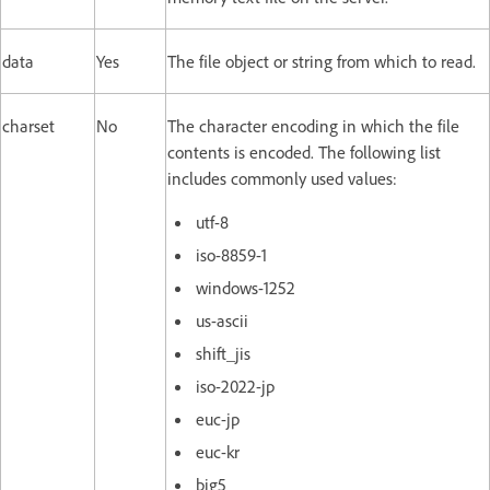
data
Yes
The file object or string from which to read.
charset
No
The character encoding in which the file
contents is encoded. The following list
includes commonly used values:
utf-8
iso-8859-1
windows-1252
us-ascii
shift_jis
iso-2022-jp
euc-jp
euc-kr
big5