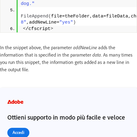
dog."
FileAppend
(
file=theFolder,data=fileData,ch
8"
,addNewLine=
"yes"
)
<
/cfscript
>
In the snippet above, the parameter
addNewLine
adds the
information that is specified in the parameter
data
. As many times
you run this snippet, the information gets added as a new line in
the output file.
Ottieni supporto in modo più facile e veloce
Accedi