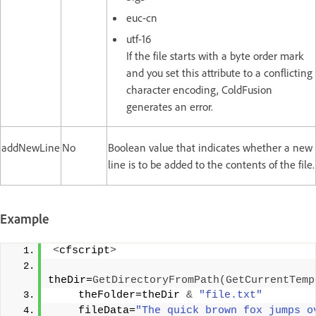
euc-cn
utf-16
If the file starts with a byte order mark
and you set this attribute to a conflicting
character encoding, ColdFusion
generates an error.
addNewLine
No
Boolean value that indicates whether a new
line is to be added to the contents of the file.
Example
<
cfscript
>
theDir=
GetDirectoryFromPath
(
GetCurrentTemp
    theFolder=theDir 
&
"file.txt"
    fileData=
"The quick brown fox jumps ov