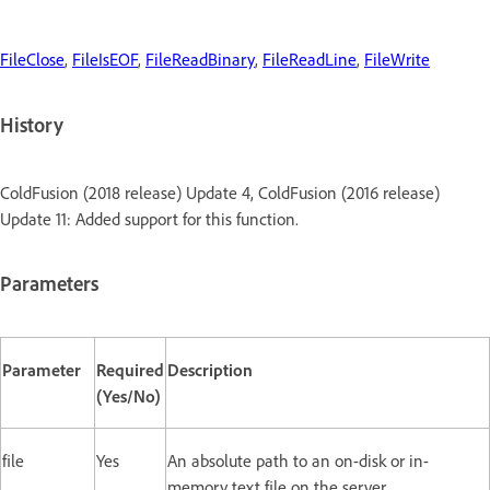
FileClose
,
FileIsEOF
,
FileReadBinary
,
FileReadLine
,
FileWrite
History
ColdFusion (2018 release) Update 4, ColdFusion (2016 release)
Update 11: Added support for this function.
Parameters
Parameter
Required
Description
(Yes/No)
file
Yes
An absolute path to an on-disk or in-
memory text file on the server.