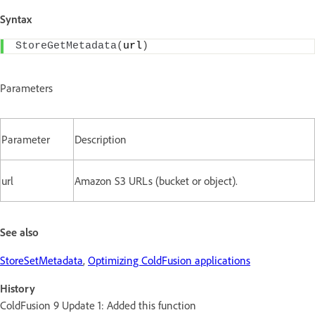
Syntax
StoreGetMetadata
(
url
)
Parameters
Parameter
Description
url
Amazon S3 URLs (bucket or object).
See also
StoreSetMetadata
,
Optimizing ColdFusion applications
History
ColdFusion 9 Update 1: Added this function