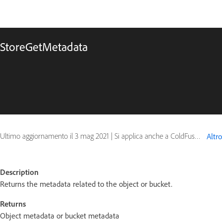
StoreGetMetadata
Ultimo aggiornamento il
3 mag 2021
|
Si applica anche a ColdFusion
Altro
Description
Returns the metadata related to the object or bucket.
Returns
Object metadata or bucket metadata