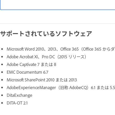
サポートされているソフトウェア
Microsoft Word 2010、2013、Office 365（Office
Adobe Acrobat XI、Pro DC（2015 リリース）
Adobe Captivate 7 または 8
EMC Documentum 6.7
Microsoft SharePoint 2010 または 2013
AdobeExperienceManager（旧称 AdobeCQ）6.1 または 5.
DitaExchange
DITA-OT 2.1