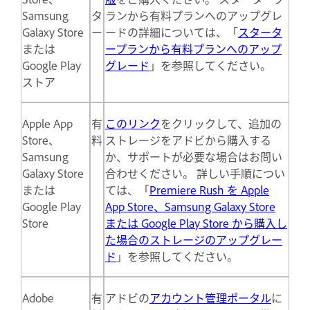
Samsung
タ
ランから有料プランへのアップグレ
Galaxy Store
ー
ードの詳細については、「
スタータ
または
ープランから有料プランへのアップ
Google Play
グレード
」を参照してください。
ストア
Apple App
有
このリンク
をクリックして、追加の
Store、
料
ストレージをアドビから購入する
Samsung
か、サポートが必要な場合はお問い
Galaxy Store
合わせください。 詳しい手順につい
または
ては、「
Premiere Rush を Apple
Google Play
App Store、Samsung Galaxy Store
Store
または Google Play Store から購入し
た場合のストレージのアップグレー
ド
」を参照してください。
Adobe
有
アドビの
アカウント管理ポータル
に