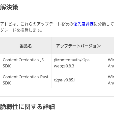
解決策
アドビは、これらのアップデートを次の
優先度評価
に分類して
グレードを推奨します。
製品名
アップデートバージョン
Content Credentials JS
@contentauth/c2pa-
Wi
SDK
web@0.8.3
An
Content Credentials Rust
Wi
c2pa-v0.85.1
SDK
An
脆弱性に関する詳細