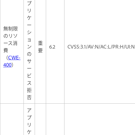
プ
リ
ケ
ー
無制限
シ
のリソ
ョ
ース消
重
ン
6.2
CVSS:3.1/AV:N/AC:L/PR:H/UI:N
費
要
の
（
CWE-
サ
400
）
ー
ビ
ス
拒
否
ア
プ
リ
ケ