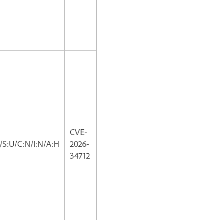
CVE-
/S:U/C:N/I:N/A:H
2026-
34712