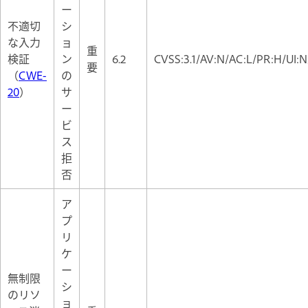
ー
不適切
シ
な入力
ョ
重
検証
ン
6.2
CVSS:3.1/AV:N/AC:L/PR:H/UI:N
要
（
CWE-
の
20
）
サ
ー
ビ
ス
拒
否
ア
プ
リ
ケ
ー
無制限
シ
のリソ
ョ