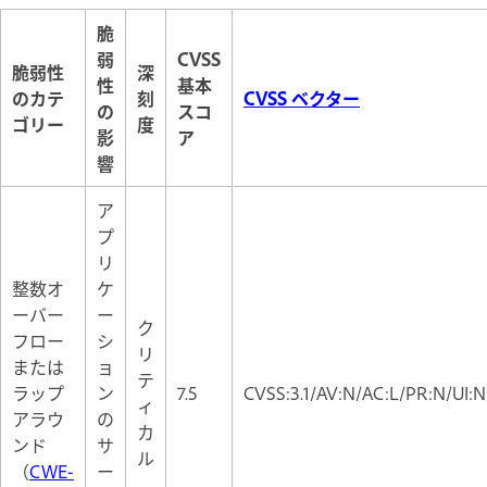
脆
弱
CVSS
脆弱性
深
性
基本
のカテ
刻
CVSS ベクター
の
スコ
ゴリー
度
影
ア
響
ア
プ
リ
整数オ
ケ
ーバー
ー
ク
フロー
シ
リ
または
ョ
テ
ラップ
ン
7.5
CVSS:3.1/AV:N/AC:L/PR:N/UI:N
ィ
アラウ
の
カ
ンド
サ
ル
（
CWE-
ー