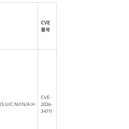
CVE
番号
CVE-
/S:U/C:N/I:N/A:H
2026-
34711