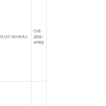
CVE-
/S:U/C:N/I:N/A:L
2026-
47902