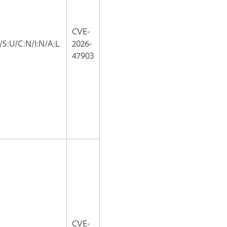
CVE-
/S:U/C:N/I:N/A:L
2026-
47903
CVE-