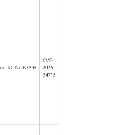
CVE-
/S:U/C:N/I:N/A:H
2026-
34713