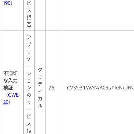
190
）
ビ
ス
拒
否
ア
プ
リ
ケ
ー
ク
不適切
シ
リ
な入力
ョ
テ
検証
ン
7.5
CVSS:3.1/AV:N/AC:L/PR:N/UI:N
ィ
（
CWE-
の
カ
20
）
サ
ル
ー
ビ
ス
拒