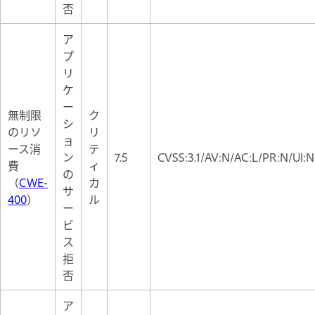
否
ア
プ
リ
ケ
ー
無制限
ク
シ
のリソ
リ
ョ
ース消
テ
ン
7.5
CVSS:3.1/AV:N/AC:L/PR:N/UI:N
費
ィ
の
（
CWE-
カ
サ
400
）
ル
ー
ビ
ス
拒
否
ア