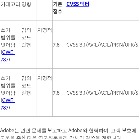
카테고리
영향
기본
CVSS 벡터
점수
쓰기
임의
치명적
범위를
코드
벗어남
실행
7.8
CVSS:3.1/AV:L/AC:L/PR:N/UI:R/S
(
CWE-
787
)
쓰기
임의
치명적
범위를
코드
벗어남
실행
7.8
CVSS:3.1/AV:L/AC:L/PR:N/UI:R/S
(
CWE-
787
)
Adobe는 관련 문제를 보고하고 Adobe와 협력하여 고객 보호에
도움을 주신 다음 연구원분들께 감사의 말씀을 전합니다.