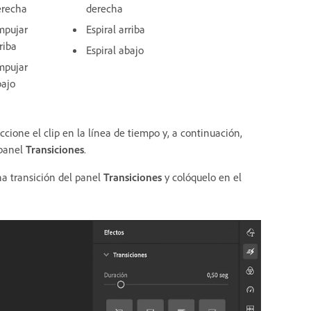
erecha
derecha
mpujar
Espiral arriba
riba
Espiral abajo
mpujar
bajo
eccione el clip en la línea de tiempo y, a continuación,
 panel
Transiciones
.
una transición del panel
Transiciones
y colóquelo en el