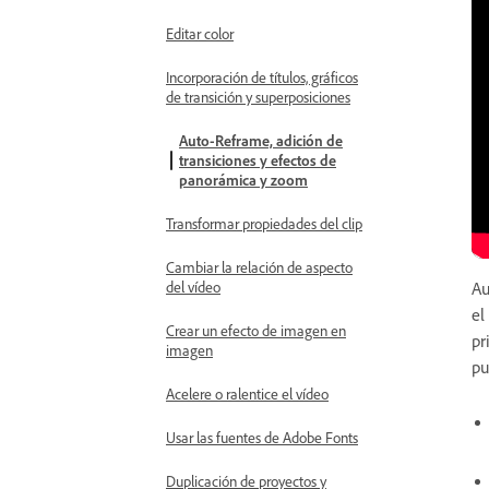
Editar color
Incorporación de títulos, gráficos
de transición y superposiciones
Auto-Reframe, adición de
transiciones y efectos de
panorámica y zoom
Transformar propiedades del clip
Cambiar la relación de aspecto
del vídeo
Au
el
Crear un efecto de imagen en
pr
imagen
pu
Acelere o ralentice el vídeo
Usar las fuentes de Adobe Fonts
Duplicación de proyectos y