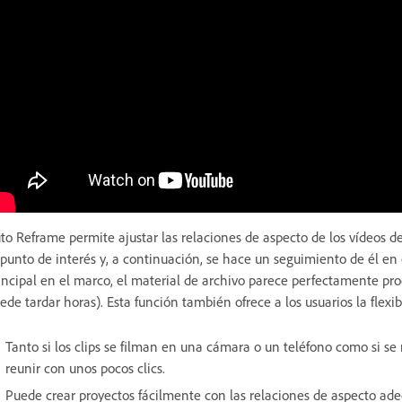
to Reframe permite ajustar las relaciones de aspecto de los vídeos de 
 punto de interés y, a continuación, se hace un seguimiento de él en
incipal en el marco, el material de archivo parece perfectamente pro
ede tardar horas). Esta función también ofrece a los usuarios la flexib
Tanto si los clips se filman en una cámara o un teléfono como si s
reunir con unos pocos clics.
Puede crear proyectos fácilmente con las relaciones de aspecto adec