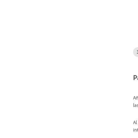
P
Añ
la
Al
in