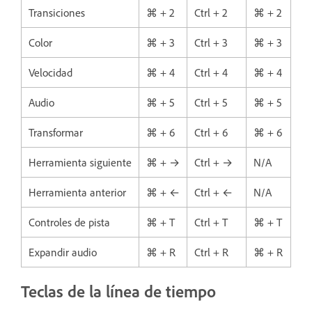
Transiciones
⌘ + 2
Ctrl + 2
⌘ + 2
Color
⌘ + 3
Ctrl + 3
⌘ + 3
Velocidad
⌘ + 4
Ctrl + 4
⌘ + 4
Audio
⌘ + 5
Ctrl + 5
⌘ + 5
Transformar
⌘ + 6
Ctrl + 6
⌘ + 6
Herramienta siguiente
⌘ + →
Ctrl + →
N/A
Herramienta anterior
⌘ + ←
Ctrl + ←
N/A
Controles de pista
⌘ + T
Ctrl + T
⌘ + T
Expandir audio
⌘ + R
Ctrl + R
⌘ + R
Teclas de la línea de tiempo