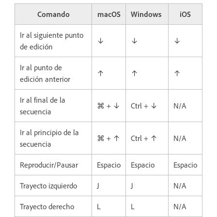
Comando
macOS
Windows
iOS
Ir al siguiente punto
↓
↓
↓
de edición
Ir al punto de
↑
↑
↑
edición anterior
Ir al final de la
⌘ + ↓
Ctrl + ↓
N/A
secuencia
Ir al principio de la
⌘ + ↑
Ctrl + ↑
N/A
secuencia
Reproducir/Pausar
Espacio
Espacio
Espacio
Trayecto izquierdo
J
J
N/A
Trayecto derecho
L
L
N/A