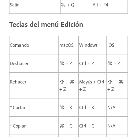
Salir
⌘ + Q
Alt + F4
Teclas del menú Edición
Comando
macOS
Windows
iOS
Deshacer
⌘ + Z
Ctrl + Z
⌘ + Z
Rehacer
⇧ + ⌘
Mayús + Ctrl
⇧ + ⌘
+ Z
+ Z
+ Z
* Cortar
⌘ + X
Ctrl + X
N/A
* Copiar
⌘ + C
Ctrl + C
N/A