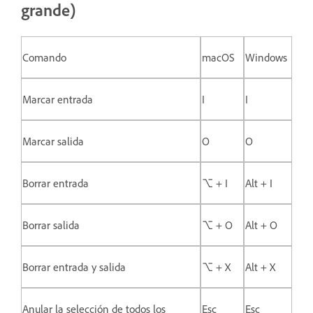
grande)
Comando
macOS
Windows
Marcar entrada
I
I
Marcar salida
O
O
Borrar entrada
⌥ + I
Alt + I
Borrar salida
⌥ + O
Alt + O
Borrar entrada y salida
⌥ + X
Alt + X
Anular la selección de todos los
Esc
Esc