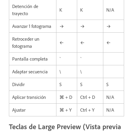
Detención de
K
K
N/A
trayecto
Avanzar 1 fotograma
→
→
→
Retroceder un
←
←
←
fotograma
Pantalla completa
`
`
Adaptar secuencia
\
\
Dividir
S
S
S
Aplicar transición
⌘ + D
Ctrl + D
N/A
Ajustar
⌘ + Y
Ctrl + Y
N/A
Teclas de Large Preview (Vista previa