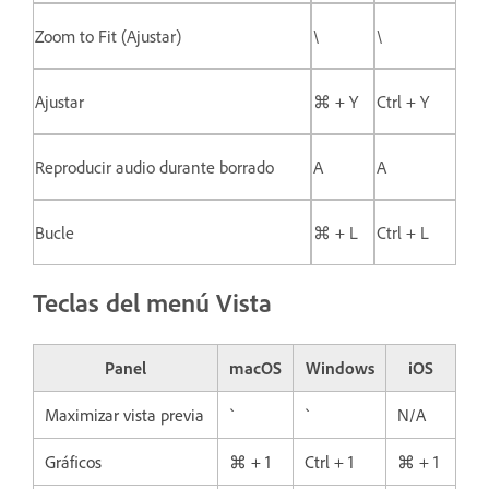
Zoom to Fit (Ajustar)
\
\
Ajustar
⌘ + Y
Ctrl + Y
Reproducir audio durante borrado
A
A
Bucle
⌘ + L
Ctrl + L
Teclas del menú Vista
Panel
macOS
Windows
iOS
Maximizar vista previa
`
`
N/A
Gráficos
⌘ + 1
Ctrl + 1
⌘ + 1