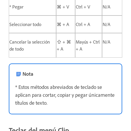
* Pegar
⌘ + V
Ctrl + V
N/A
Seleccionar todo
⌘ + A
Ctrl + A
N/A
Cancelar la selección
⇧ + ⌘
Mayús + Ctrl
N/A
de todo
+ A
+ A
Nota
* Estos métodos abreviados de teclado se
aplican para cortar, copiar y pegar únicamente
títulos de texto.
Teclas del menú Clip