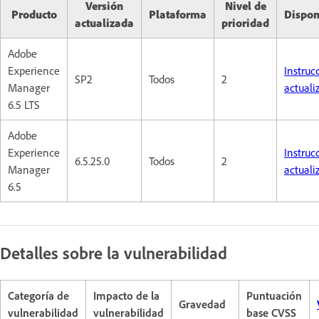
Versión
Nivel de
Producto
Plataforma
Dispon
actualizada
prioridad
Adobe
Experience
Instruc
SP2
Todos
2
Manager
actuali
6.5 LTS
Adobe
Experience
Instruc
6.5.25.0
Todos
2
Manager
actuali
6.5
Detalles sobre la vulnerabilidad
Categoría de
Impacto de la
Puntuación
Gravedad
vulnerabilidad
vulnerabilidad
base CVSS