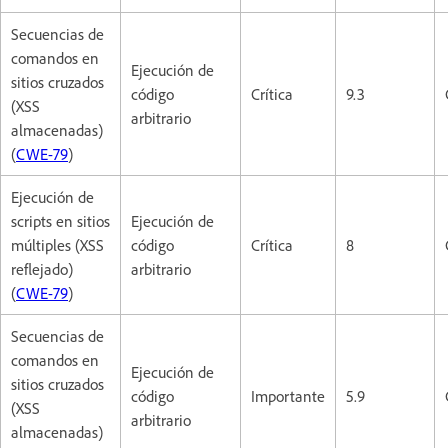
Secuencias de
comandos en
Ejecución de
sitios cruzados
código
Crítica
9.3
(XSS
arbitrario
almacenadas)
(
CWE-79
)
Ejecución de
scripts en sitios
Ejecución de
múltiples (XSS
código
Crítica
8
reflejado)
arbitrario
(
CWE-79
)
Secuencias de
comandos en
Ejecución de
sitios cruzados
código
Importante
5.9
(XSS
arbitrario
almacenadas)