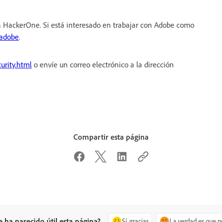
 HackerOne. Si está interesado en trabajar con Adobe como
/adobe
.
urity.html
o envíe un correo electrónico a la dirección
Compartir esta página
e ha parecido útil esta página?
Sí, gracias
La verdad es que n