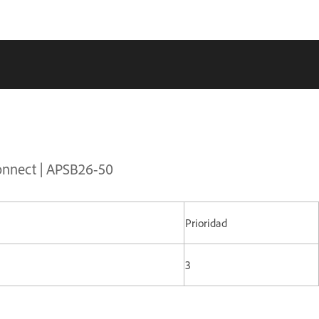
onnect | APSB26-50
Prioridad
3