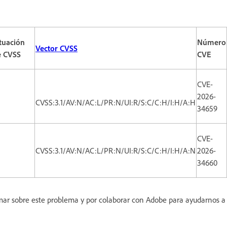
tuación
Número
Vector CVSS
e CVSS
CVE
CVE-
2026-
CVSS:3.1/AV:N/AC:L/PR:N/UI:R/S:C/C:H/I:H/A:H
34659
CVE-
CVSS:3.1/AV:N/AC:L/PR:N/UI:R/S:C/C:H/I:H/A:N
2026-
34660
ormar sobre este problema y por colaborar con Adobe para ayudarnos a