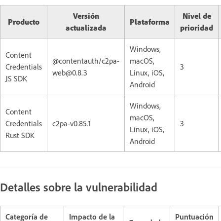
Versión
Nivel de
Producto
Plataforma
actualizada
prioridad
Windows,
Content
@contentauth/c2pa-
macOS,
Credentials
3
web@0.8.3
Linux, iOS,
JS SDK
Android
Windows,
Content
macOS,
Credentials
c2pa-v0.85.1
3
Linux, iOS,
Rust SDK
Android
Detalles sobre la vulnerabilidad
Categoría de
Impacto de la
Puntuación