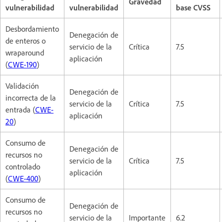
Gravedad
vulnerabilidad
vulnerabilidad
base CVSS
Desbordamiento
Denegación de
de enteros o
servicio de la
Crítica
7.5
wraparound
aplicación
(
CWE-190
)
Validación
Denegación de
incorrecta de la
servicio de la
Crítica
7.5
entrada (
CWE-
aplicación
20
)
Consumo de
Denegación de
recursos no
servicio de la
Crítica
7.5
controlado
aplicación
(
CWE-400
)
Consumo de
Denegación de
recursos no
servicio de la
Importante
6.2