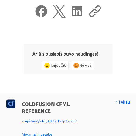
Ar šis puslapis buvo naudingas?
Taip, ačiū
Ne visai
^ Į viršų
COLDFUSION CFML
REFERENCE
< Apsilankykite „Adobe Help Center“
Mokymas ir pagalba