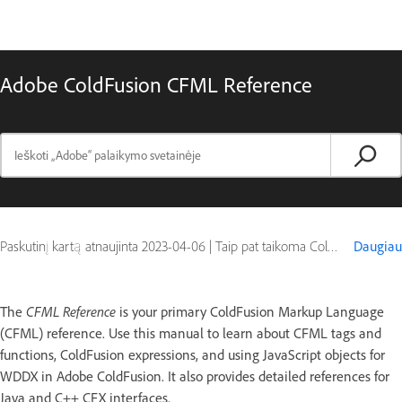
Adobe ColdFusion CFML Reference
Paskutinį kartą atnaujinta
2023-04-06
|
Taip pat taikoma ColdFusion
Daugiau
CFML Reference
The
is your primary ColdFusion Markup Language
(CFML) reference. Use this manual to learn about CFML tags and
functions, ColdFusion expressions, and using JavaScript objects for
WDDX in Adobe ColdFusion. It also provides detailed references for
Java and C++ CFX interfaces.