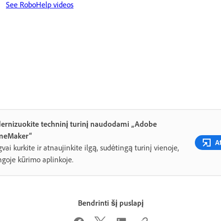
See RoboHelp videos
ernizuokite techninį turinį naudodami „Adobe
meMaker“
A
vai kurkite ir atnaujinkite ilgą, sudėtingą turinį vienoje,
ngoje kūrimo aplinkoje.
Bendrinti šį puslapį