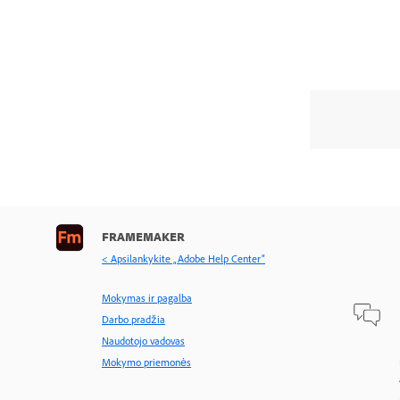
FRAMEMAKER
< Apsilankykite „Adobe Help Center“
Mokymas ir pagalba
Darbo pradžia
Naudotojo vadovas
Mokymo priemonės