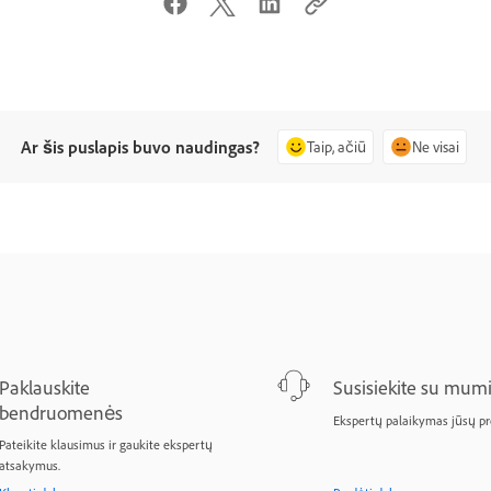
Ar šis puslapis buvo naudingas?
Taip, ačiū
Ne visai
Paklauskite
Susisiekite su mumi
bendruomenės
Ekspertų palaikymas jūsų p
Pateikite klausimus ir gaukite ekspertų
atsakymus.