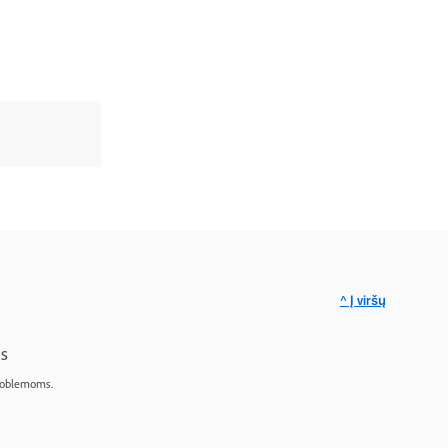
^ Į viršų
s
roblemoms.