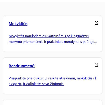
Mokykitės
Mokykitės naudodamiesi vaizdinėmis pažingsnėmis
mokymo priemonėmis ir praktiniais nurodymais pačioje
programoje.
Bendruomenė
Prisijunkite prie diskusijų, raskite atsakymus, mokykitės iš
ekspertų ir dalinkitės savo žiniomis.