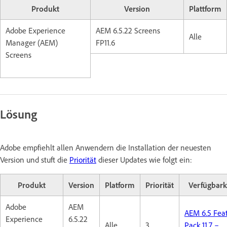
Produkt
Version
Plattform
Adobe Experience
AEM 6.5.22 Screens
Alle
Manager (AEM)
FP11.6
Screens
Lösung
Adobe empfiehlt allen Anwendern die Installation der neuesten
Version und stuft die
Priorität
dieser Updates wie folgt ein:
Produkt
Version
Platform
Priorität
Verfügbark
Adobe
AEM
AEM 6.5 Fea
Experience
6.5.22
Alle
3
Pack 11.7 –