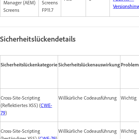
Manager (AEM)
Screens
Versionshin
Screens
FP11.7
Sicherheitslückendetails
Sicherheitslückenkategorie
Sicherheitslückenauswirkung
Problem
Cross-Site-Scripting
Willkürliche Codeausführung
Wichtig
(Reflektiertes XSS) (
CWE-
79
)
Cross-Site-Scripting
Willkürliche Codeausführung
Wichtig
(beständiges XSS) (
CWE-79
)