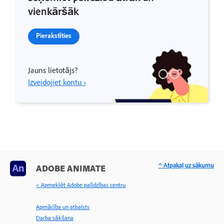
vienkāršāk
Pierakstīties
Jauns lietotājs?
Izveidojiet kontu ›
^ Atpakaļ uz sākumu
ADOBE ANIMATE
< Apmeklēt Adobe palīdzības centru
Apmācība un atbalsts
Darba sākšana