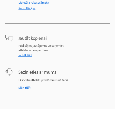
Lietotāja rokasgrāmata
Konsultācijas
Jautāt kopienai
Publicējiet jautājumus un saņemiet
atbildes no ekspertiem.
Jautāt tūlīt
Sazinieties ar mums
Ekspertu atbalsts problēmu risināšanā.
Sākt tūlīt