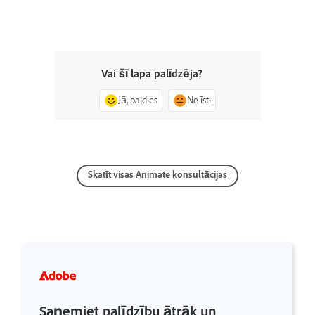
Vai šī lapa palīdzēja?
Jā, paldies
Ne īsti
Skatīt visas Animate konsultācijas
Saņemiet palīdzību ātrāk un