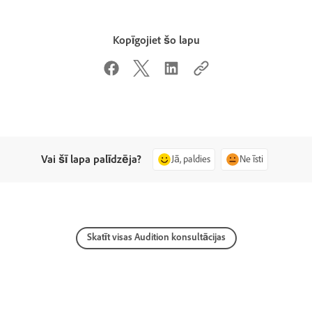
Kopīgojiet šo lapu
Vai šī lapa palīdzēja?
Jā, paldies
Ne īsti
Skatīt visas Audition konsultācijas