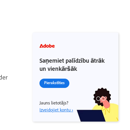
Saņemiet palīdzību ātrāk
un vienkāršāk
der
Pierakstīties
Jauns lietotājs?
Izveidojiet kontu ›