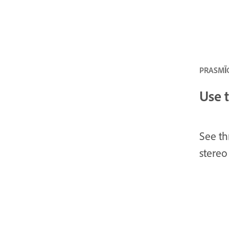
PRASMĪG
Use 
See th
stereo