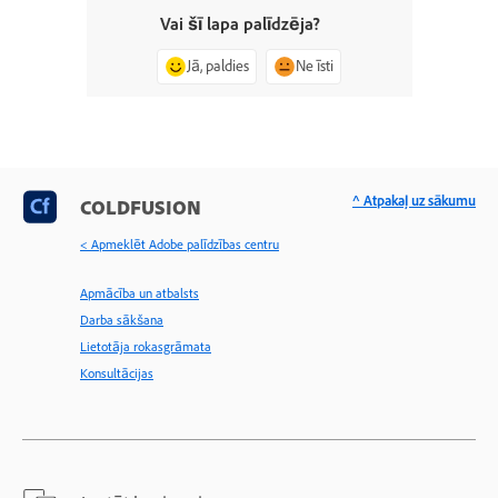
Vai šī lapa palīdzēja?
Jā, paldies
Ne īsti
^ Atpakaļ uz sākumu
COLDFUSION
< Apmeklēt Adobe palīdzības centru
Apmācība un atbalsts
Darba sākšana
Lietotāja rokasgrāmata
Konsultācijas