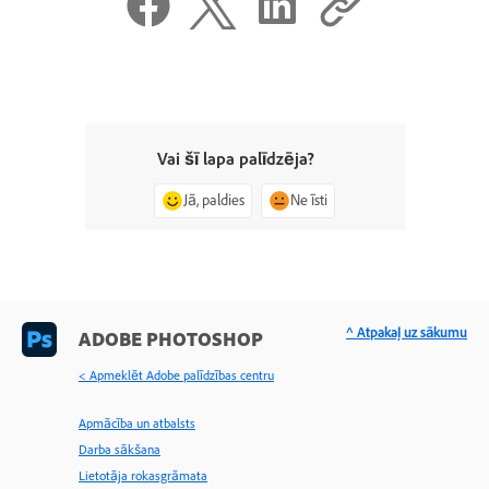
Vai šī lapa palīdzēja?
Jā, paldies
Ne īsti
^ Atpakaļ uz sākumu
ADOBE PHOTOSHOP
< Apmeklēt Adobe palīdzības centru
Apmācība un atbalsts
Darba sākšana
Lietotāja rokasgrāmata