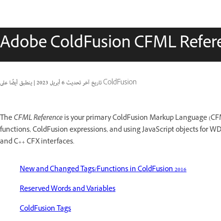
Adobe ColdFusion CFML Refer
ينطبق أيضًا على ColdFusion
تاريخ آخر تحديث
6 أبريل 2023
|
The
CFML Reference
is your primary ColdFusion Markup Language (CFM
functions, ColdFusion expressions, and using JavaScript objects for WD
and C++ CFX interfaces.
New and Changed Tags/Functions in ColdFusion 2016
Reserved Words and Variables
ColdFusion Tags