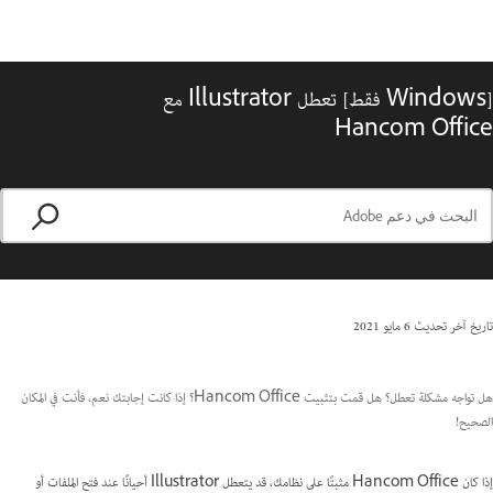
[Windows فقط] تعطل Illustrator مع
Hancom Office
تاريخ آخر تحديث
6 مايو 2021
هل تواجه مشكلة تعطل؟ هل قمت بتثبيت Hancom Office؟ إذا كانت إجابتك نعم، فأنت في المكان
الصحيح!
إذا كان Hancom Office مثبتًا على نظامك، قد يتعطل Illustrator أحيانًا عند فتح الملفات أو