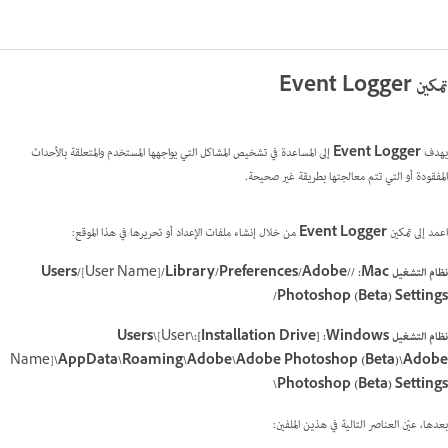
تمكين Event Logger
يهدف
Event Logger
إلى المساعدة في تشخيص المشاكل التي يواجهها المستخدم والمتعلقة بالأحداث
المفقودة أو التي تتم معالجتها بطريقة غير صحيحة.
اعمد إلى تمكين
Event Logger
من خلال إنشاء ملفات الإعداد أو تحريرها في هذا الموقع:
نظام التشغيل Mac‏:
//Users/
/Library/Preferences/Adobe
[User Name]
Photoshop (Beta) Settings/
نظام التشغيل Windows‏:
[Installation Drive]:\Users\
[User
Name]
\AppData\Roaming\Adobe\Adobe Photoshop (Beta)\Adobe
Photoshop (Beta) Settings\
بعدها، عيّن العناصر التالية في هذين الملفين: