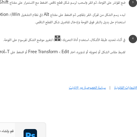
ضع المؤشر على اللوحة، ثم انقر واسحب لرسم شكل قطع ناقص. اضغط مع الاستمرار على مفتاح Shift في أثناء السحب إذا كنت تريد تشكيل دائرة.
استخدام حل بديل بالنقر فوق اللوحة وإدخال تفاصيل شكل القطع الناقص.
في أثناء تحديد طبقة الأشكال، استخدم أداة التحريك (
) لتغيير موضع الشكل المرسوم على اللوحة.
لضبط مقاس الشكل أو تحويله أو تدويره، اختر Edit >‏ Free Transform أو اضغط على Control+T (في نظام التشغيل Win) أو Command+T (في نظام التشغيل Mac).
الإشعارات القانونية
|
سياسة الخصوصية عبر الإنترنت
قم بإنشاء صور