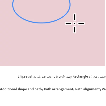
Mode وFill وStroke وW وH وPath operation وPath alignment وPath arrangement وAdditional shape and path