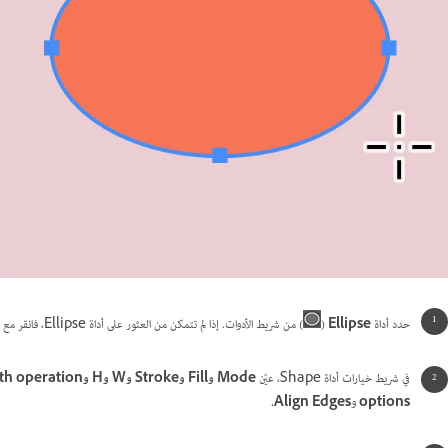
حدد أداة
Ellipse
(
) من شريط الأدوات. إذا لم تتمكن من العثور على أداة Ellipse، فانقر مع الاستمرار فوق أداة Rectangle لإظهار الأدوات الأخرى ذات الصلة، ثم حدد أداة Ellipse.
في شريط خيارات أداة Shape، عيّن
options
و
Align Edges.