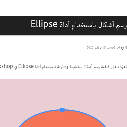
رسم أشكال باستخدام أداة Ellipse
تاريخ آخر تحديث
15 نوفمبر 2022
تعرَّف على كيفية رسم أشكال بيضاوية ودائرية باستخدام أداة Ellipse في Photoshop