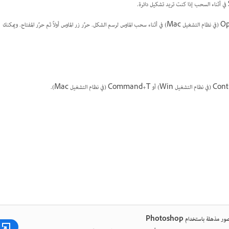
لبدء رسم الشكل من المركز، انقر بالماوس ثم اضغط على مفتاح Alt (في نظام التشغيل Win)/ Option (في نظام التشغيل Mac) في أثناء سحب الماوس لرسم الشكل. حرِّر زر الماوس أولاً ثم حرِّر المفتاح. ويمكنك
 مذهلة باستخدام Photoshop