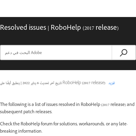
Resolved issues | RoboHelp (2017 release)
المزيد
ينطبق أيضًا على RoboHelp (2017 release)
تاريخ آخر تحديث
6 يناير 2022
|
The following is a list of issues resolved in RoboHelp (2017 release) and
subsequent patch releases.
Check the RoboHelp forum for solutions, workarounds, or any late-
breaking information.