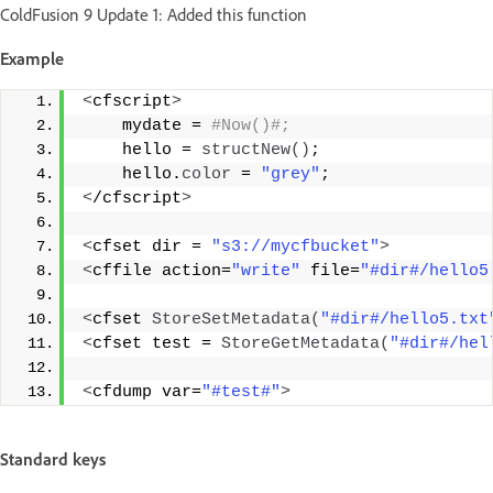
ColdFusion 9 Update 1: Added this function
Example
<
cfscript
>
    mydate =
 #Now()#; 
    hello = 
structNew
()
; 
    hello.
color
 = 
"grey"
; 
<
/cfscript
>
<
cfset dir = 
"s3://mycfbucket"
>
<
cffile action=
"write"
 file=
"#dir#/hello5
<
cfset 
StoreSetMetadata
(
"#dir#/hello5.txt
<
cfset test = 
StoreGetMetadata
(
"#dir#/hel
<
cfdump var=
"#test#"
>
Standard keys