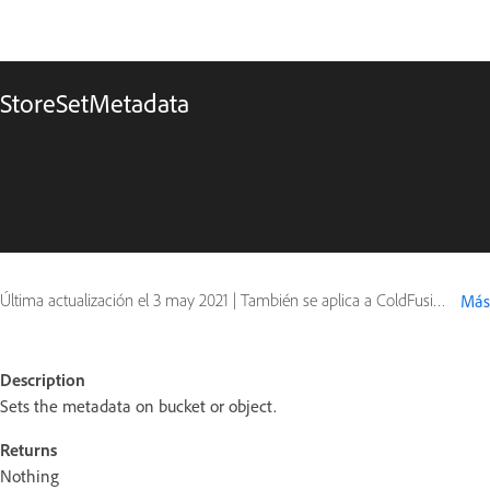
StoreSetMetadata
Última actualización el
3 may 2021
|
También se aplica a ColdFusion
Más
Description
Sets the metadata on bucket or object.
Returns
Nothing