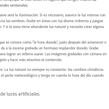
grandes ventanales.
ve será la iluminación. Si es necesario, suavice la luz intensa con
 hacia las sombras. Grabe en áreas con luz diurna indirecta y juegue
. Y si la zona tiene abundante luz natural y necesita crear alguna
ue se conoce como “la hora dorada”, justo después del amanecer o
 le da a la escena grabada un hermoso resplandor dorado. Grabe
s para lograr un relleno suave. Las imágenes grabadas con cámara en
ujeto y hace más atractivo el contenido.
e. La luz natural no siempre es constante: los cambios climáticos
lte el parte meteorológico y tenga en cuenta la hora del día cuando
de luces artificiales.