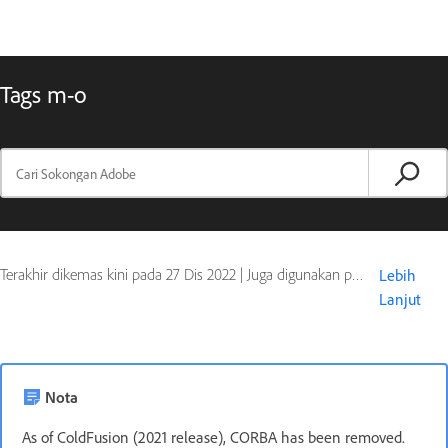
Tags m-o
Terakhir dikemas kini pada
27 Dis 2022
|
Juga digunakan pada ColdFusion
Lebih
Lanjut
Nota
As of ColdFusion (2021 release), CORBA has been removed.