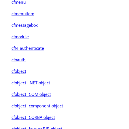
cfmenu
cfmenuitem
cfmessagebox
cfmodule
cfNTauthenticate
cfoauth
cfobject
cfobject: .NET object
cfobject: COM object
cfobject: component object
cfobject: CORBA object
cfobject: Java or EJB object