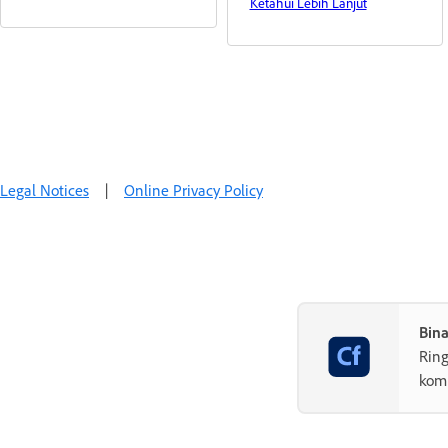
Ketahui Lebih Lanjut
Legal Notices
|
Online Privacy Policy
Bin
Rin
komp