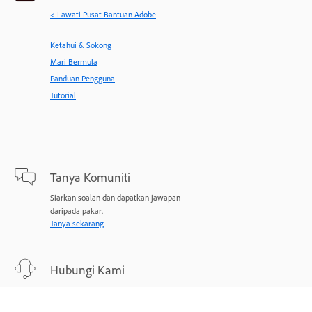
< Lawati Pusat Bantuan Adobe
Ketahui & Sokong
Mari Bermula
Panduan Pengguna
Tutorial
Tanya Komuniti
Siarkan soalan dan dapatkan jawapan
daripada pakar.
Tanya sekarang
Hubungi Kami
Sokongan pakar untuk masalah anda.
Mulakan sekarang