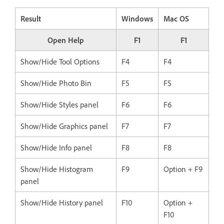
Result
Windows
Mac OS
Open Help
F1
F1
Show/Hide Tool Options
F4
F4
Show/Hide Photo Bin
F5
F5
Show/Hide Styles panel
F6
F6
Show/Hide Graphics panel
F7
F7
Show/Hide Info panel
F8
F8
Show/Hide Histogram
F9
Option + F9
panel
Show/Hide History panel
F10
Option +
F10