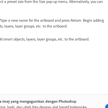
ect a preset size from the Size pop-up menu. Alternatively, you can
 Type a new name for the artboard and press Return. Begin adding
 layers, layer groups, etc. to the artboard.
smart objects, layers, layer groups, etc. to the artboard.
ta imej yang mengagumkan dengan Photoshop
ing, baiki, dan ubah foto dengan alat kreatif terkemuka