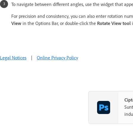
To navigate between different angles, use the widget that app
For precision and consistency, you can also enter rotation nume
View
in the Options Bar, or double-click the
Rotate View tool
i
Legal Notices
|
Online Privacy Policy
Cip
Sunt
indu