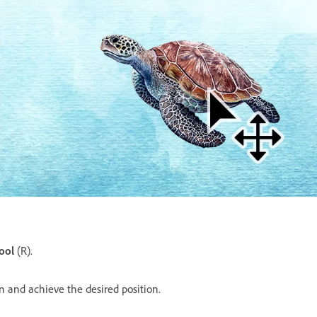
ool
(R).
n and achieve the desired position.