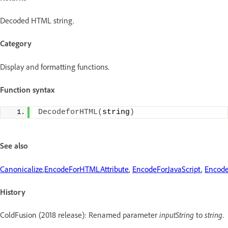
Decoded HTML string.
Category
Display and formatting functions.
Function syntax
DecodeforHTML
(
string
)
See also
Canonicalize
,
EncodeForHTMLAttribute
,
EncodeForJavaScript
,
Encod
History
ColdFusion (2018 release): Renamed parameter
inputString
to
string
.