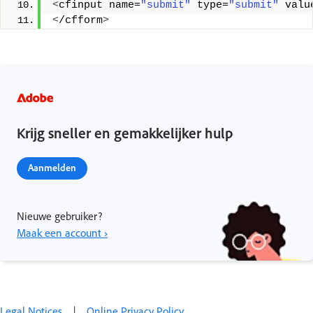
<
cfinput name=
"submit"
 type=
"submit"
 valu
<
/cfform
>
Krijg sneller en gemakkelijker hulp
Aanmelden
Nieuwe gebruiker?
Maak een account ›
Legal Notices
|
Online Privacy Policy