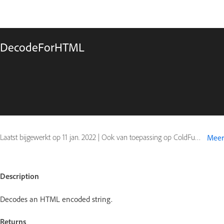
DecodeForHTML
Laatst bijgewerkt op
11 jan. 2022
|
Ook van toepassing op ColdFusion
Meer
Description
Decodes an HTML encoded string.
Returns