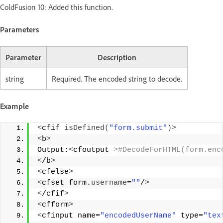
ColdFusion 10: Added this function.
Parameters
Parameter
Description
string
Required. The encoded string to decode.
Example
<
cfif 
isDefined
(
"form.submit"
)>
<
b
>
Output:
<
cfoutput 
>#DecodeForHTML(form.enc
<
/b
>
<
cfelse
>
<
cfset form.
username
=
""
/
>
<
/cfif
>
<
cfform
>
<
cfinput name=
"encodedUserName"
 type=
"tex