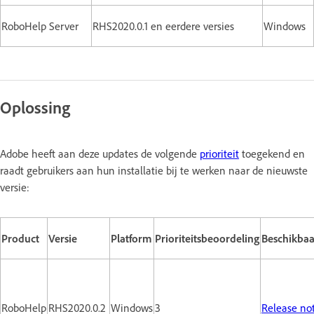
RoboHelp Server
RHS2020.0.1 en eerdere versies
Windows
Oplossing
Adobe heeft aan deze updates de volgende
prioriteit
toegekend en
raadt gebruikers aan hun installatie bij te werken naar de nieuwste
versie:
Product
Versie
Platform
Prioriteitsbeoordeling
Beschikbaa
RoboHelp
RHS2020.0.2
Windows
3
Release no