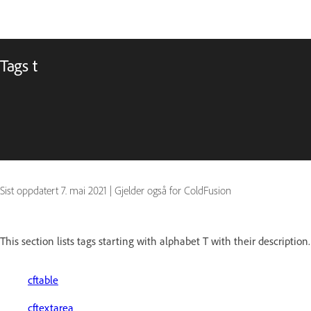
Tags t
Sist oppdatert
7. mai 2021
|
Gjelder også for ColdFusion
This section lists tags starting with alphabet T with their description.
cftable
cftextarea