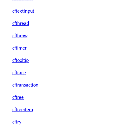
cftextinput
cfthread
cfthrow
cftimer
cftooltip
cftrace
cftransaction
cftree
cftreeitem
cftry