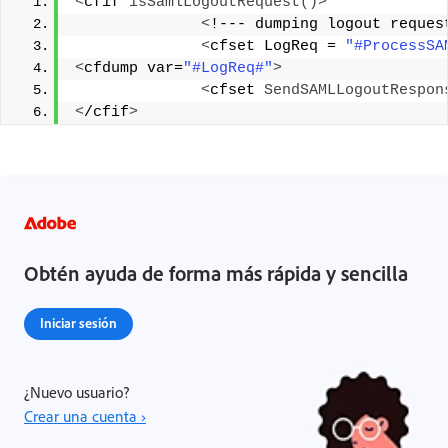
<
cfif 
isSamlLogoutRequest
()>
<
!--- dumping logout reques
<
cfset LogReq = 
"#ProcessSA
<
cfdump var=
"#LogReq#"
>
<
cfset 
SendSAMLLogoutRespon
<
/cfif
>
Obtén ayuda de forma más rápida y sencilla
Iniciar sesión
¿Nuevo usuario?
Crear una cuenta ›