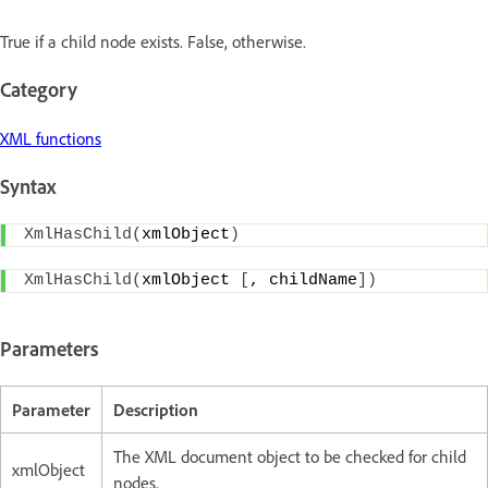
True if a child node exists. False, otherwise.
Category
XML functions
Syntax
XmlHasChild
(
xmlObject
)
XmlHasChild
(
xmlObject 
[
, childName
])
Parameters
Parameter
Description
The XML document object to be checked for child
xmlObject
nodes.