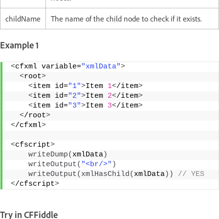
childName
The name of the child node to check if it exists.
Example 1
<
cfxml variable=
"xmlData"
>
<
root
>
<
item id=
"1"
>
Item 
1
<
/item
>
<
item id=
"2"
>
Item 
2
<
/item
>
<
item id=
"3"
>
Item 
3
<
/item
>
<
/root
>
<
/cfxml
>
<
cfscript
>
writeDump
(
xmlData
)
writeOutput
(
"<br/>"
)
writeOutput
(
xmlHasChild
(
xmlData
))
 // YES
<
/cfscript
>
Try in CFFiddle