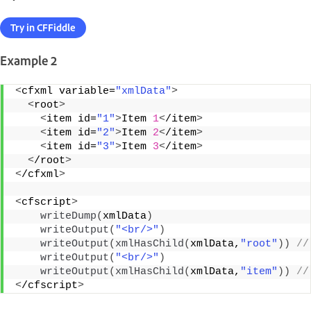
Try in CFFiddle
Example 2
<
cfxml variable=
"xmlData"
>
<
root
>
<
item id=
"1"
>
Item 
1
<
/item
>
<
item id=
"2"
>
Item 
2
<
/item
>
<
item id=
"3"
>
Item 
3
<
/item
>
<
/root
>
<
/cfxml
>
<
cfscript
>
writeDump
(
xmlData
)
writeOutput
(
"<br/>"
)
writeOutput
(
xmlHasChild
(
xmlData,
"root"
))
 //
writeOutput
(
"<br/>"
)
writeOutput
(
xmlHasChild
(
xmlData,
"item"
))
 //
<
/cfscript
>