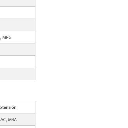
, MPG
Extensión
AAC, M4A