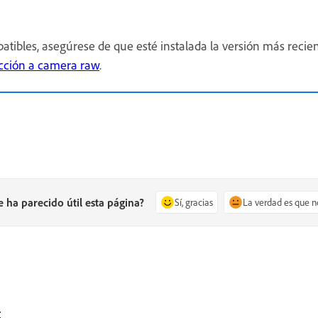
patibles, asegúrese de que esté instalada la versión más rec
cción a camera raw
.
e ha parecido útil esta página?
Sí, gracias
La verdad es que n
r