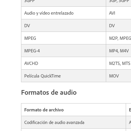
3GPP
3GP, 3GPP
Audio y vídeo entrelazado
AVI
DV
DV
MPEG
M2P, MPEG
MPEG-4
MP4, M4V
AVCHD
M2TS, MTS
Película QuickTime
MOV
Formatos de audio
Formato de archivo
Codificación de audio avanzada