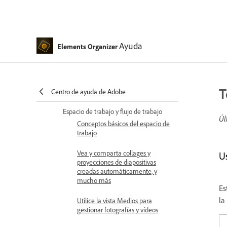
Conceptos básicos del espacio de
trabajo
Ayuda
Elements Organizer
Importación de medios de forma
masiva
Uso conjunto de Elements
Organizer y Adobe Premiere
T
Centro de ayuda de Adobe
Elements
Espacio de trabajo y flujo de trabajo
Úl
Conceptos básicos del espacio de
trabajo
Vea y comparta collages y
U
proyecciones de diapositivas
creadas automáticamente, y
mucho más
Es
la
Utilice la vista Medios para
gestionar fotografías y vídeos