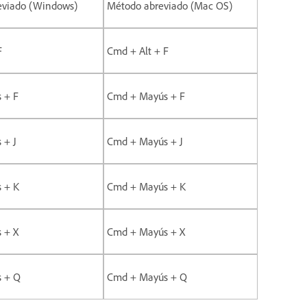
eviado (Windows)
Método abreviado (Mac OS)
F
Cmd + Alt + F
s + F
Cmd + Mayús + F
 + J
Cmd + Mayús + J
s + K
Cmd + Mayús + K
s + X
Cmd + Mayús + X
s + Q
Cmd + Mayús + Q