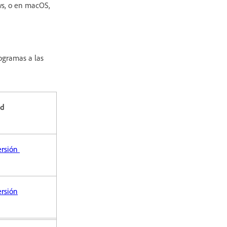
ws, o en macOS,
ogramas a las
ad
ersión
ersión