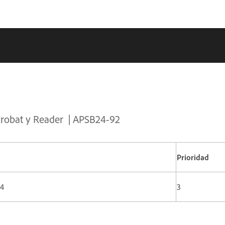
crobat y Reader
| APSB24-92
Prioridad
24
3