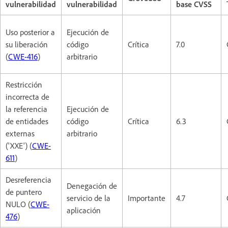
vulnerabilidad
vulnerabilidad
base CVSS
Uso posterior a
Ejecución de
su liberación
código
Crítica
7.0
(
CWE-416
)
arbitrario
Restricción
incorrecta de
la referencia
Ejecución de
de entidades
código
Crítica
6.3
externas
arbitrario
('XXE') (
CWE-
611
)
Desreferencia
Denegación de
de puntero
servicio de la
Importante
4.7
NULO (
CWE-
aplicación
476
)