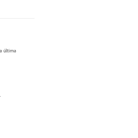
la última
.