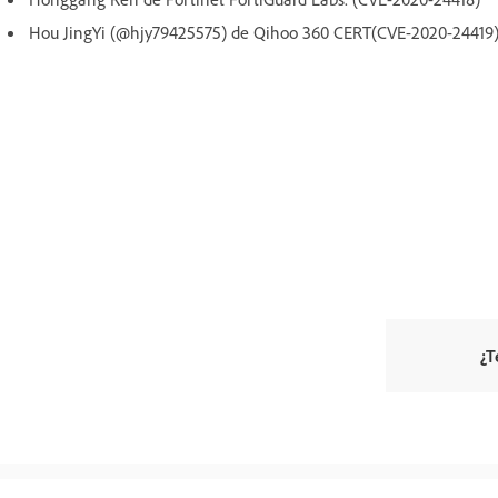
Hou JingYi (@hjy79425575) de Qihoo 360 CERT(CVE-2020-24419
¿T