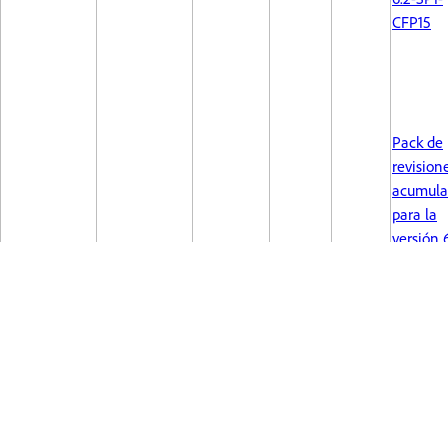
CFP15
Pack de
revision
acumula
para la
versión 
SP2 – A
6.3.2.2
Service
Pack pa