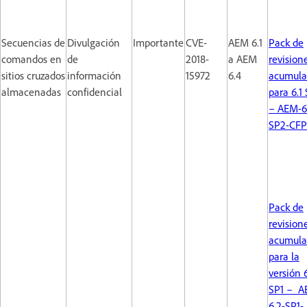
Secuencias de
Divulgación
Importante
CVE-
AEM 6.1
Pack de
comandos en
de
2018-
a AEM
revision
sitios cruzados
información
15972
6.4
acumula
almacenadas
confidencial
para 6.1
– AEM-6.
SP2-CFP
Pack de
revision
acumula
para la
versión 
SP1 – A
6.2-SP1-