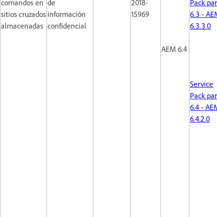
comandos en
de
2018-
Pack pa
sitios cruzados
información
15969
6.3 - AE
almacenadas
confidencial
6.3.3.0
AEM 6.4
Service
Pack pa
6.4 - AE
6.4.2.0