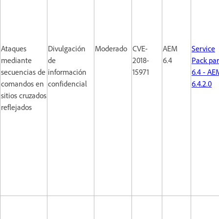
Ataques
Divulgación
Moderado
CVE-
AEM
Service
mediante
de
2018-
6.4
Pack pa
secuencias de
información
15971
6.4 - AE
comandos en
confidencial
6.4.2.0
sitios cruzados
reflejados