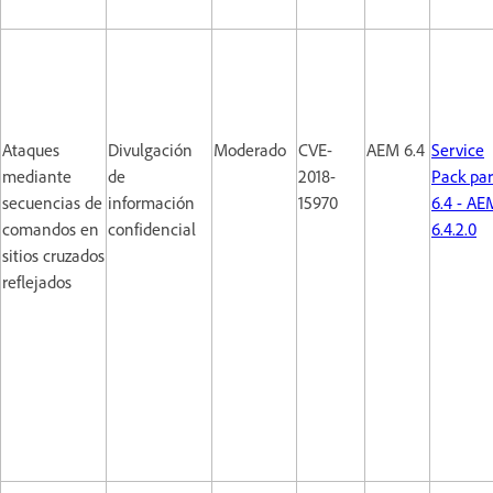
Ataques
Divulgación
Moderado
CVE-
AEM 6.4
Service
mediante
de
2018-
Pack pa
secuencias de
información
15970
6.4 - AE
comandos en
confidencial
6.4.2.0
sitios cruzados
reflejados