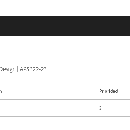
nDesign | APSB22-23
n
Prioridad
3