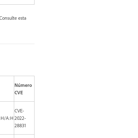
Consulte esta
Número
CVE
CVE-
I:H/A:H
2022-
28831