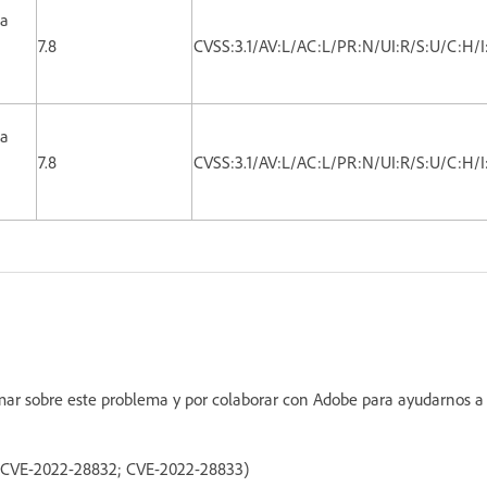
ca
7.8
CVSS:3.1/AV:L/AC:L/PR:N/UI:R/S:U/C:H/
ca
7.8
CVSS:3.1/AV:L/AC:L/PR:N/UI:R/S:U/C:H/
ormar sobre este problema y por colaborar con Adobe para ayudarnos a
1; CVE-2022-28832; CVE-2022-28833)