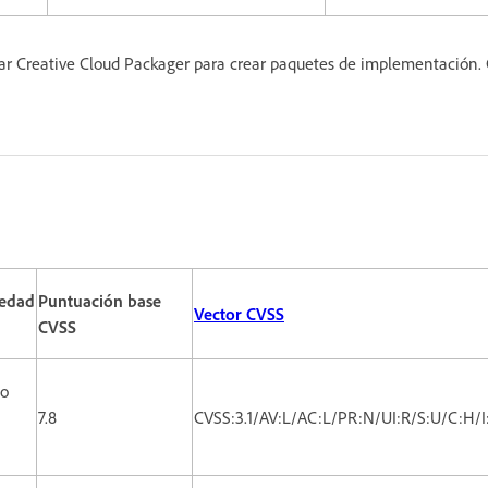
zar Creative Cloud Packager para crear paquetes de implementación. 
edad
Puntuación base
Vector CVSS
CVSS
co
7.8
CVSS:3.1/AV:L/AC:L/PR:N/UI:R/S:U/C:H/