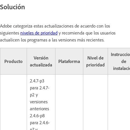
Solución
Adobe categoriza estas actualizaciones de acuerdo con los
siguientes
niveles de prioridad
y recomienda que los usuarios
actualicen los programas a las versiones más recientes.
Instrucci
Versión
Nivel de
Producto
Plataforma
de
actualizada
prioridad
instalac
2.4.7-p3
para 2.4.7-
p2 y
versiones
anteriores
2.4.6-p8
para 2.4.6-
p7 y