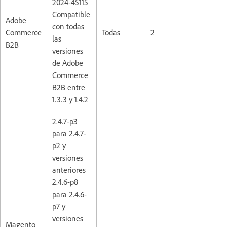
2024-45115
Compatible
Adobe
con todas
Commerce
Todas
2
las
B2B
versiones
de Adobe
Commerce
B2B entre
1.3.3 y 1.4.2
2.4.7-p3
para 2.4.7-
p2 y
versiones
anteriores
2.4.6-p8
para 2.4.6-
p7 y
versiones
Magento