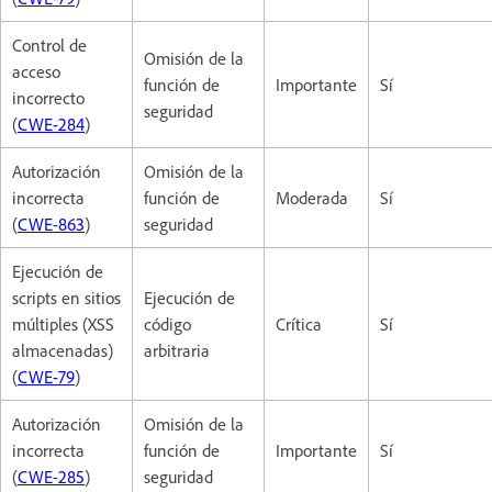
Control de
Omisión de la
acceso
función de
Importante
Sí
incorrecto
seguridad
(
CWE-284
)
Autorización
Omisión de la
incorrecta
función de
Moderada
Sí
(
CWE-863
)
seguridad
Ejecución de
scripts en sitios
Ejecución de
múltiples (XSS
código
Crítica
Sí
almacenadas)
arbitraria
(
CWE-79
)
Autorización
Omisión de la
incorrecta
función de
Importante
Sí
(
CWE-285
)
seguridad