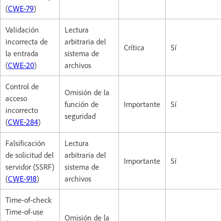
(
CWE-79
)
Validación
Lectura
incorrecta de
arbitraria del
Crítica
Sí
la entrada
sistema de
(
CWE-20
)
archivos
Control de
Omisión de la
acceso
función de
Importante
Sí
incorrecto
seguridad
(
CWE-284
)
Falsificación
Lectura
de solicitud del
arbitraria del
Importante
Sí
servidor (SSRF)
sistema de
(
CWE-918
)
archivos
Time-of-check
Time-of-use
Omisión de la