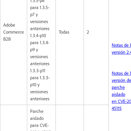
1.3.5-p8
para 1.3.5-
p7 y
versiones
Adobe
anteriores
Commerce
Todas
2
1.3.4-p10
B2B
para 1.3.4-
Notas de 
p9 y
versión 2.
versiones
anteriores
1.3.3-p11
Notas de 
para 1.3.3-
versión d
p10 y
parche
versiones
aislado
anteriores
en CVE-2
45115
Parche
aislado
para CVE-