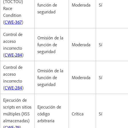
(TOCTOU)
función de
Moderada
Sí
Race
seguridad
Condition
(
CWE-367
)
Control de
Omisión de la
acceso
función de
Moderada
Sí
incorrecto
seguridad
(
CWE-284
)
Control de
Omisión de la
acceso
función de
Moderada
Sí
incorrecto
seguridad
(
CWE-284
)
Ejecución de
scripts en sitios
Ejecución de
múltiples (XSS
código
Crítica
Sí
almacenadas)
arbitraria
(
CWE-79
)