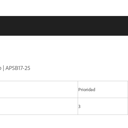
p | APSB17-25
Prioridad
3