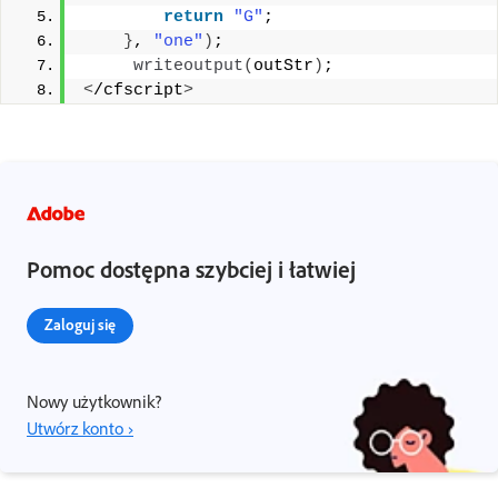
return
"G"
; 
}
, 
"one"
)
;
writeoutput
(
outStr
)
; 
<
/cfscript
>
Pomoc dostępna szybciej i łatwiej
Zaloguj się
Nowy użytkownik?
Utwórz konto ›