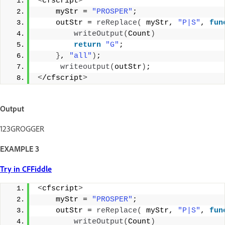
<
cfscript
>
    myStr = 
"PROSPER"
;
    outStr = 
reReplace
(
 myStr, 
"P|S"
, 
fun
writeOutput
(
Count
)
return
"G"
; 
}
, 
"all"
)
;
writeoutput
(
outStr
)
; 
<
/cfscript
>
Output
123GROGGER
EXAMPLE 3
Try in CFFiddle
<
cfscript
>
    myStr = 
"PROSPER"
;
    outStr = 
reReplace
(
 myStr, 
"P|S"
, 
fun
writeOutput
(
Count
)