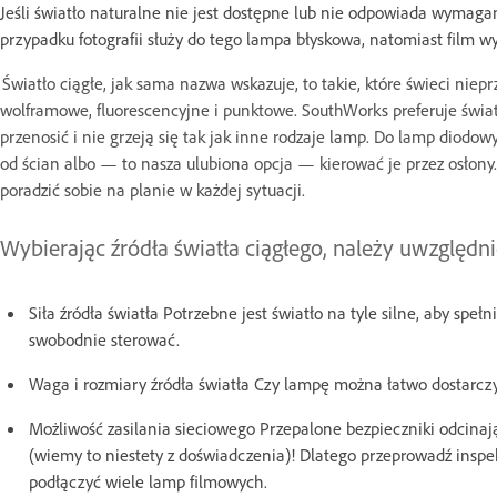
Jeśli światło naturalne nie jest dostępne lub nie odpowiada wymagan
przypadku fotografii służy do tego lampa błyskowa, natomiast film w
Światło ciągłe, jak sama nazwa wskazuje, to takie, które świeci nie
wolframowe, fluorescencyjne i punktowe. SouthWorks preferuje świat
przenosić i nie grzeją się tak jak inne rodzaje lamp. Do lamp diod
od ścian albo — to nasza ulubiona opcja — kierować je przez osłon
poradzić sobie na planie w każdej sytuacji.
Wybierając źródła światła ciągłego, należy uwzględn
Siła źródła światła Potrzebne jest światło na tyle silne, aby spe
swobodnie sterować.
Waga i rozmiary źródła światła Czy lampę można łatwo dostarczy
Możliwość zasilania sieciowego Przepalone bezpieczniki odcinają
(wiemy to niestety z doświadczenia)! Dlatego przeprowadź inspek
podłączyć wiele lamp filmowych.