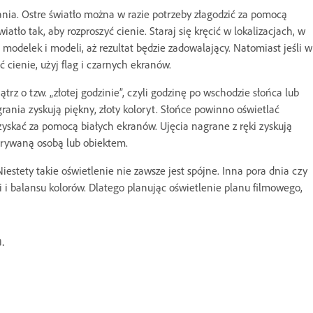
ania. Ostre światło można w razie potrzeby złagodzić za pomocą
atło tak, aby rozproszyć cienie. Staraj się kręcić w lokalizacjach, w
modelek i modeli, aż rezultat będzie zadowalający. Natomiast jeśli w
ć cienie, użyj flag i czarnych ekranów.
z o tzw. „złotej godzinie”, czyli godzinę po wschodzie słońca lub
rania zyskują piękny, złoty koloryt. Słońce powinno oświetlać
yskać za pomocą białych ekranów. Ujęcia nagrane z ręki zyskują
grywaną osobą lub obiektem.
stety takie oświetlenie nie zawsze jest spójne. Inna pora dnia czy
i balansu kolorów. Dlatego planując oświetlenie planu filmowego,
a.