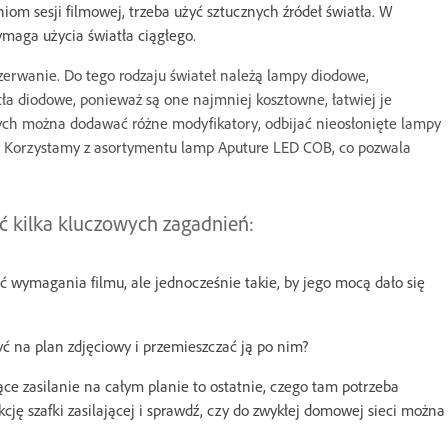
iom sesji filmowej, trzeba użyć sztucznych źródeł światła. W
ymaga użycia światła ciągłego.
przerwanie. Do tego rodzaju świateł należą lampy diodowe,
ła diodowe, ponieważ są one najmniej kosztowne, łatwiej je
owych można dodawać różne modyfikatory, odbijać nieosłonięte lampy
y. Korzystamy z asortymentu lamp Aputure LED COB, co pozwala
ić kilka kluczowych zagadnień:
łnić wymagania filmu, ale jednocześnie takie, by jego mocą dało się
ć na plan zdjęciowy i przemieszczać ją po nim?
ce zasilanie na całym planie to ostatnie, czego tam potrzeba
cję szafki zasilającej i sprawdź, czy do zwykłej domowej sieci można