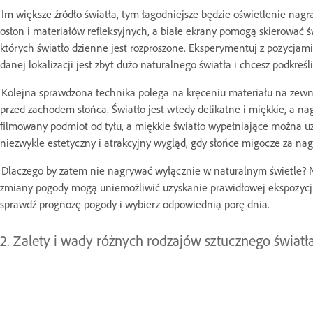
Im większe źródło światła, tym łagodniejsze będzie oświetlenie nagr
osłon i materiałów refleksyjnych, a białe ekrany pomogą skierować świ
których światło dzienne jest rozproszone. Eksperymentuj z pozycjami 
danej lokalizacji jest zbyt dużo naturalnego światła i chcesz podkreśli
Kolejna sprawdzona technika polega na kręceniu materiału na zewnątr
przed zachodem słońca. Światło jest wtedy delikatne i miękkie, a nag
filmowany podmiot od tyłu, a miękkie światło wypełniające można uz
niezwykle estetyczny i atrakcyjny wygląd, gdy słońce migocze za na
Dlaczego by zatem nie nagrywać wyłącznie w naturalnym świetle? Nie
zmiany pogody mogą uniemożliwić uzyskanie prawidłowej ekspozycji 
sprawdź prognozę pogody i wybierz odpowiednią porę dnia.
2. Zalety i wady różnych rodzajów sztucznego światł