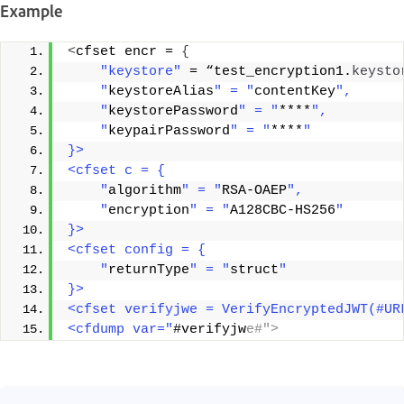
Example
<
cfset encr = 
{
"keystore"
 = “test_encryption1.
keysto
    "
keystoreAlias
" = "
contentKey
",
    "
keystorePassword
" = "
****
",
    "
keypairPassword
" = "
****
"
}>
<cfset c = {
    "
algorithm
" = "
RSA-OAEP
",
    "
encryption
" = "
A128CBC-HS256
"
}>
<cfset config = {
    "
returnType
" = "
struct
"
}>
<cfset verifyjwe = VerifyEncryptedJWT(#UR
<cfdump var="
#verifyjw
e#">