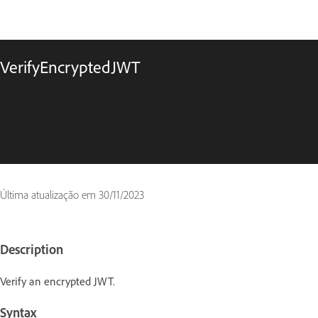
VerifyEncryptedJWT
Última atualização em
30/11/2023
Description
Verify an encrypted JWT.
Syntax