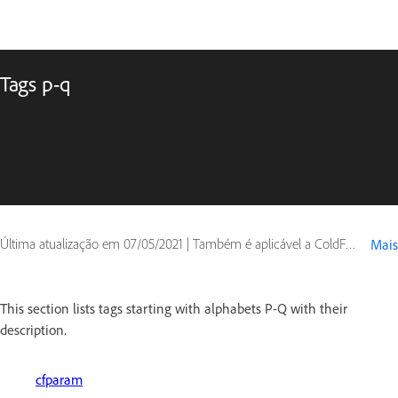
Tags p-q
Última atualização em
07/05/2021
|
Também é aplicável a ColdFusion
Mais
This section lists tags starting with alphabets P-Q with their
description.
cfparam