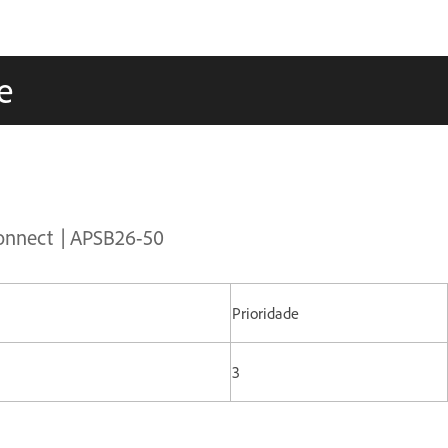
e
Connect | APSB26-50
Prioridade
3