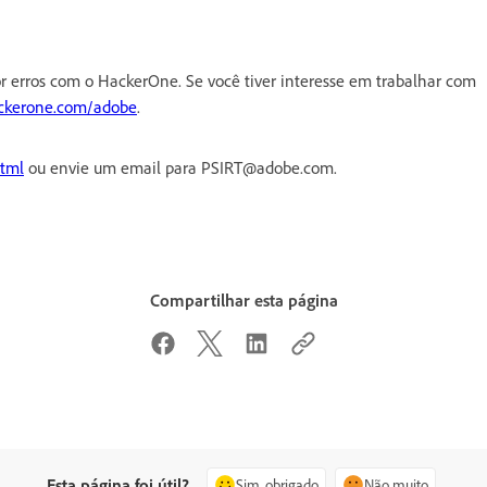
rros com o HackerOne. Se você tiver interesse em trabalhar com
ackerone.com/adobe
.
html
ou envie um email para PSIRT@adobe.com.
Compartilhar esta página
Esta página foi útil?
Sim, obrigado
Não muito