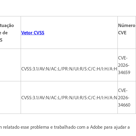
tuação
Número
e de
Vetor CVSS
CVE
S
CVE-
2026-
CVSS:3.1/AV:N/AC:L/PR:N/UI:R/S:C/C:H/I:H/A:H
34659
CVE-
CVSS:3.1/AV:N/AC:L/PR:N/UI:R/S:C/C:H/I:H/A:N
2026-
34660
em relatado esse problema e trabalhado com a Adobe para ajudar a