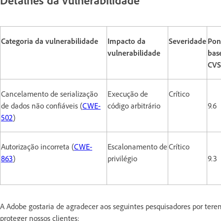
Categoria da vulnerabilidade
Impacto da
Severidade
Pon
vulnerabilidade
bas
CVS
Cancelamento de serialização
Execução de
Crítico
de dados não confiáveis (
CWE-
código arbitrário
9.6
502
)
Autorização incorreta (
CWE-
Escalonamento de
Crítico
863
)
privilégio
9.3
A Adobe gostaria de agradecer aos seguintes pesquisadores por ter
proteger nossos clientes: